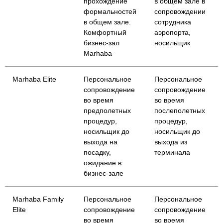
прохождение
в общем зале в
формальностей
сопровождении
в общем зале.
сотрудника
Комфортный
аэропорта,
бизнес-зал
носильщик
Marhaba
Marhaba Elite
Персональное
Персональное
сопровождение
сопровождение
во время
во время
предполетных
послеполетных
процедур,
процедур,
носильщик до
носильщик до
выхода на
выхода из
посадку,
терминала
ожидание в
бизнес-зале
Marhaba Family
Персональное
Персональное
Elite
сопровождение
сопровождение
во время
во время