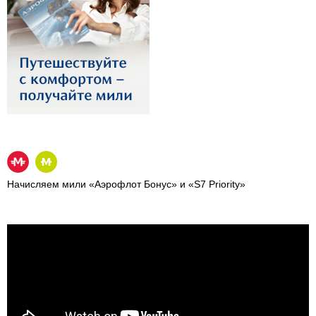
Начисляем мили «Аэрофлот Бонус» и «S7 Priority»