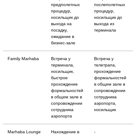
предполетных
послеполетных
процедур,
процедур,
носильщик до
носильщик до
выхода на
выхода из
посадку,
терминала
ожидание в
бизнес-зале
Family Marhaba
Встреча у
Встреча у
терминала,
телетрапа,
носильщик,
прохождение
быстрое
формальностей
прохождение
в общем зале в
формальностей
сопровождении
в общем зале в
сотрудника
сопровождении
аэропорта,
сотрудника
носильщик
аэропорта
Marhaba Lounge
Нахождение в
-