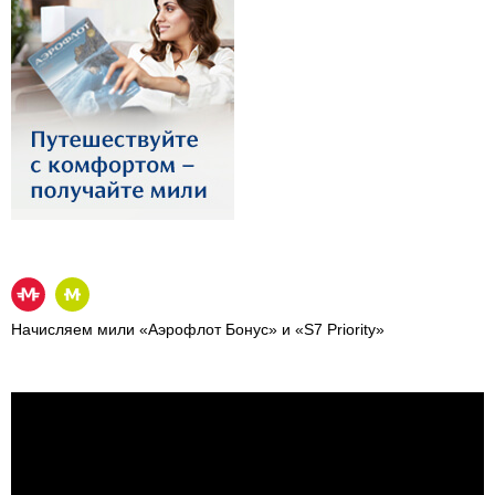
Начисляем мили «Аэрофлот Бонус» и «S7 Priority»