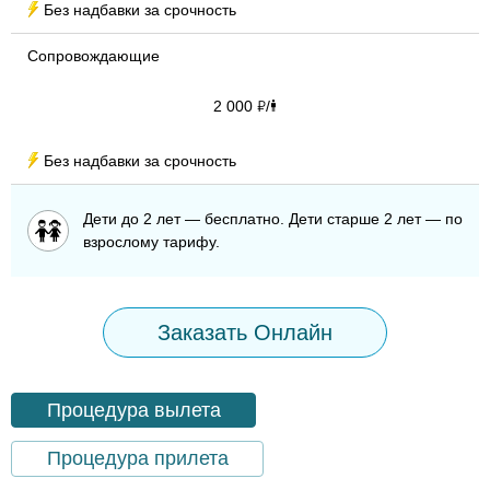
Без надбавки за срочность
urso
Сопровождающие
"
2 000
/
human
Без надбавки за срочность
urso
Дети до 2 лет — бесплатно. Дети
старше 2 лет
— по
взрослому тарифу.
Заказать Онлайн
Процедура вылета
Процедура прилета