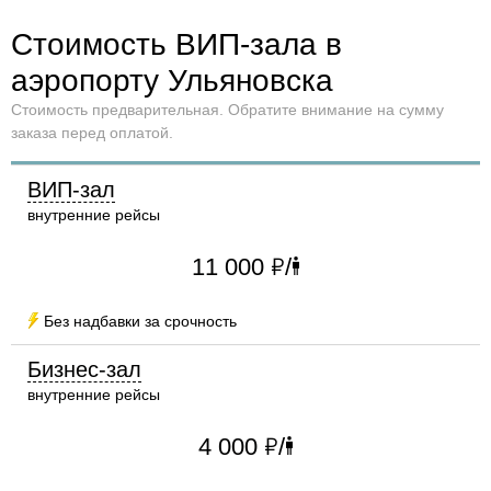
Стоимость ВИП-зала в
аэропорту Ульяновска
Стоимость предварительная. Обратите внимание на сумму
заказа перед оплатой.
ВИП-зал
внутренние рейсы
"
11 000
/
human
Без надбавки за срочность
urso
Бизнес-зал
внутренние рейсы
"
4 000
/
human