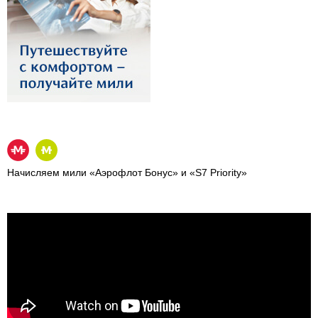
Начисляем мили «Аэрофлот Бонус» и «S7 Priority»