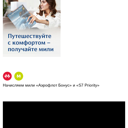
Начисляем мили «Аэрофлот Бонус» и «S7 Priority»