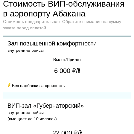
Стоимость ВИП-обслуживания
в аэропорту Абакана
Стоимость предварительная. Обратите внимание на сумму
заказа перед оплатой.
Зал повышенной комфортности
внутренние рейсы
Вылет/Прилет
"
6 000
/
human
Без надбавки за срочность
urso
ВИП-зал «Губернаторский»
внутренние рейсы
(вмещает до 10 человек)
"
22 000
/