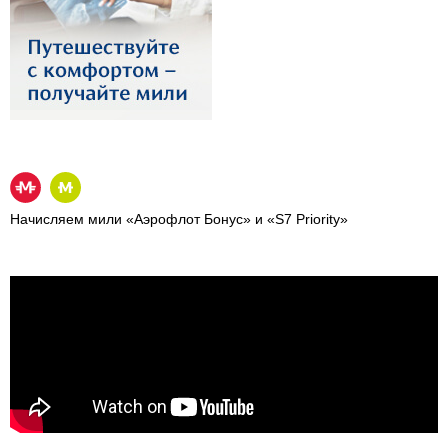
Начисляем мили «Аэрофлот Бонус» и «S7 Priority»