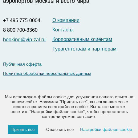
аэропортов Москвы и всего мира
О компании
+7 495 775-0004
Контакты
8 800 700-3360
Корпоративным клиентам
booking@vip-zal.ru
Турагентствам и партнерам
Публичная оферта
Политика обработки персональных данных
Рус |
Eng
Мы используем файлы cookie для улучшения вашего опыта на
нашем сайте. Нажимая "Принять все", вы соглашаетесь с
использованием всех файлов cookie. Вы также можете
посетить "Настройки файлов cookie", чтобы предоставить
© 2003-2026 vip-zal.ru.
контролируемое согласие.
Заказ и бронирование Вип-залов в аэропортах Москвы,
Петербурга, СНГ и зарубежья.
Настройки файлов cookie
Принять все
Отклонить все