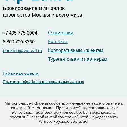
Бронирование ВИП залов
аэропортов Москвы и всего мира
О компании
+7 495 775-0004
Контакты
8 800 700-3360
Корпоративным клиентам
booking@vip-zal.ru
Турагентствам и партнерам
Публичная оферта
Политика обработки персональных данных
Рус |
Eng
Мы используем файлы cookie для улучшения вашего опыта на
нашем сайте. Нажимая "Принять все", вы соглашаетесь с
использованием всех файлов cookie. Вы также можете
посетить "Настройки файлов cookie", чтобы предоставить
© 2003-2026 vip-zal.ru.
контролируемое согласие.
Заказ и бронирование Вип-залов в аэропортах Москвы,