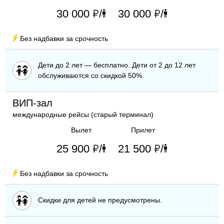
"
"
30 000
/
30 000
/
human
human
Без надбавки за срочность
urso
Дети до 2 лет — бесплатно. Дети от 2 до 12 лет
обслуживаются со скидкой 50%.
ВИП-зал
международные рейсы (старый терминал)
Вылет
Прилет
"
"
25 900
/
21 500
/
human
human
Без надбавки за срочность
urso
Скидки для детей не предусмотрены.