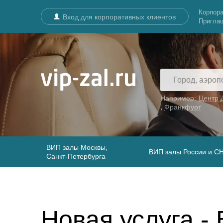
Корпора
Вход для корпоративных клиентов
Пригла
Например:
Центр 
,
Франкфурт
ВИП залы Москвы,
ВИП залы России и С
Санкт-Петербурга
Новая услуга -