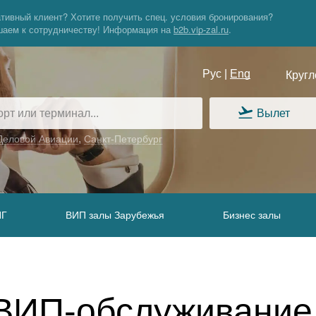
тивный клиент? Хотите получить спец. условия бронирования?
шаем
к сотрудничеству!
Информация
на
b2b.vip-zal.ru
.
Рус |
Eng
Кругл
Вылет
,
Деловой Авиации
Санкт-Петербург
НГ
ВИП залы Зарубежья
Бизнес залы
 ВИП-обслуживание