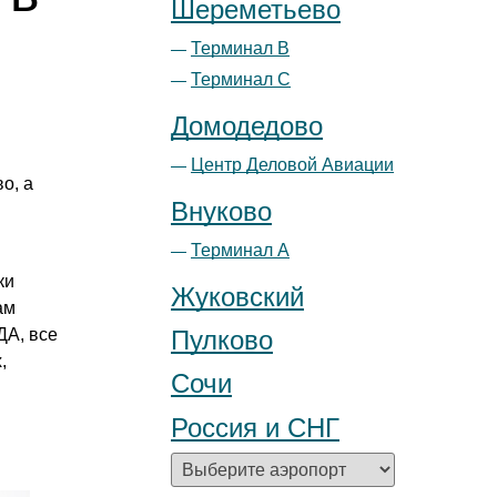
Шереметьево
Терминал B
Терминал С
Домодедово
Центр Деловой Авиации
о, а
Внуково
Терминал А
ки
Жуковский
ам
ДА, все
Пулково
,
Сочи
Россия и СНГ