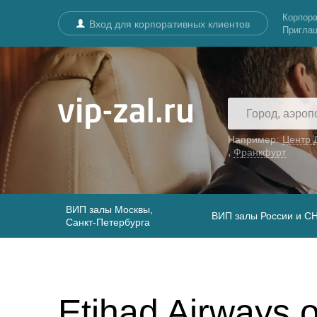
Корпора
Вход для корпоративных клиентов
Пригла
Например:
Центр 
,
Франкфурт
ВИП залы Москвы,
ВИП залы России и С
Санкт-Петербурга
Etihad Airways