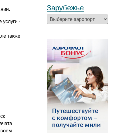
Зарубежье
ании.
 услуги -
ле также
ск
ачата
своем