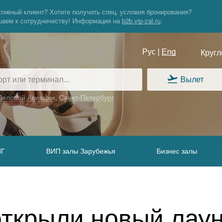
тивный клиент? Хотите получить спец. условия бронирования?
шаем
к сотрудничеству!
Информация
на
b2b.vip-zal.ru
.
Рус |
Eng
Кругл
Вылет
,
Деловой Авиации
Санкт-Петербург
НГ
ВИП залы Зарубежья
Бизнес залы
 открыли новый лау