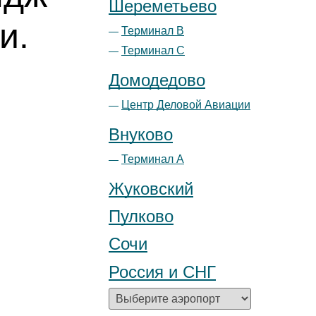
Шереметьево
и.
Терминал B
Терминал С
Домодедово
Центр Деловой Авиации
Внуково
Терминал А
Жуковский
Пулково
Сочи
Россия и СНГ